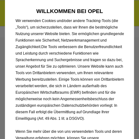
Händlerbereich von Autohaus Hermann Kröger GmbH
Entdecke unsere Elektroangebote und sichere dir zudem bis zu
WILLKOMMEN BEI OPEL
6.000 € staatliche Förderungsprämie für E-Autos und Plug-in-
d
Hybride.
Mehr erfahren >>
Wir verwenden Cookies und/oder andere Tracking-Tools (die
„Tools“), um sicherzustellen, dass wir Ihnen die bestmögliche
Nutzung unserer Website bieten. Sie ermöglichen grundlegende
Funktionen wie Sicherheit, Netzwerkmanagement und
Zugänglichkeit.Die Tools verbessern die Benutzerfreundlichkeit
ENTDECKEN SIE ALLE
und Leistung durch verschiedene Funktionen wie
Spracherkennung und Suchergebnisse und tragen so dazu bei,
ASTRA ELECTRIC
unser Angebot für Sie zu optimieren. Unsere Website kann auch
Tools von Drittanbietern verwenden, um Ihnen relevantere
Werbung bereitzustellen. Einige Tools können von Drittanbietern
VORFÜHRWAGEN VON
verarbeitet werden, die sich in Ländern außerhalb des
Europäischen Wirtschaftsraums (EWR) befinden und für die
AUTOHAUS HERMANN
möglicherweise noch kein Angemessenheitsbeschluss der
zuständigen europäischen Datenschutzbehörden vorliegt. In
KRÖGER GMBH
diesem Fall erfolgt die Übermittlung auf Grundlage Ihrer
Einwilligung (Art. 49 Abs. 1 lit. a DSGVO).
Wenn Sie mehr über die von uns verwendeten Tools und deren
Verwaltung erfahren möchten, können Sie unsere