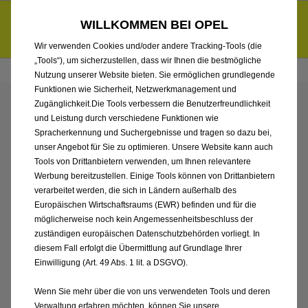
Händlerbereich von Automobile Peter GmbH
Entdecke unsere Elektroangebote und sichere dir zudem bis zu
WILLKOMMEN BEI OPEL
6.000 € staatliche Förderungsprämie für E-Autos und Plug-in-
d
Hybride.
Mehr erfahren >>
Wir verwenden Cookies und/oder andere Tracking-Tools (die
„Tools“), um sicherzustellen, dass wir Ihnen die bestmögliche
Nutzung unserer Website bieten. Sie ermöglichen grundlegende
Funktionen wie Sicherheit, Netzwerkmanagement und
Zugänglichkeit.Die Tools verbessern die Benutzerfreundlichkeit
ENTDECKEN SIE ALLE
und Leistung durch verschiedene Funktionen wie
Spracherkennung und Suchergebnisse und tragen so dazu bei,
ASTRA SPORTS TOURER
unser Angebot für Sie zu optimieren. Unsere Website kann auch
Tools von Drittanbietern verwenden, um Ihnen relevantere
Werbung bereitzustellen. Einige Tools können von Drittanbietern
ELECTRIC MIT ELEKTRO
verarbeitet werden, die sich in Ländern außerhalb des
Europäischen Wirtschaftsraums (EWR) befinden und für die
ANTRIEB VON
möglicherweise noch kein Angemessenheitsbeschluss der
zuständigen europäischen Datenschutzbehörden vorliegt. In
AUTOMOBILE PETER
diesem Fall erfolgt die Übermittlung auf Grundlage Ihrer
Einwilligung (Art. 49 Abs. 1 lit. a DSGVO).
GMBH
Wenn Sie mehr über die von uns verwendeten Tools und deren
Verwaltung erfahren möchten, können Sie unsere