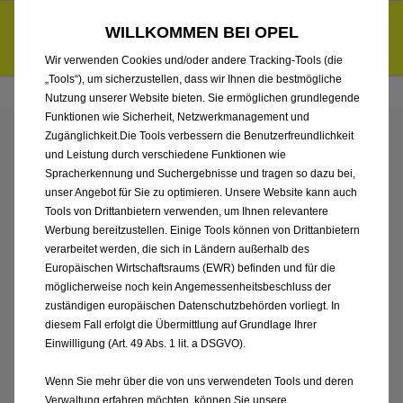
Händlerbereich von Automobile Peter GmbH
Entdecke unsere Elektroangebote und sichere dir zudem bis zu
WILLKOMMEN BEI OPEL
6.000 € staatliche Förderungsprämie für E-Autos und Plug-in-
d
Hybride.
Mehr erfahren >>
Wir verwenden Cookies und/oder andere Tracking-Tools (die
„Tools“), um sicherzustellen, dass wir Ihnen die bestmögliche
Nutzung unserer Website bieten. Sie ermöglichen grundlegende
Funktionen wie Sicherheit, Netzwerkmanagement und
Zugänglichkeit.Die Tools verbessern die Benutzerfreundlichkeit
ENTDECKEN SIE ALLE
und Leistung durch verschiedene Funktionen wie
Spracherkennung und Suchergebnisse und tragen so dazu bei,
MOKKA ELECTRIC VON
unser Angebot für Sie zu optimieren. Unsere Website kann auch
Tools von Drittanbietern verwenden, um Ihnen relevantere
Werbung bereitzustellen. Einige Tools können von Drittanbietern
AUTOMOBILE PETER
verarbeitet werden, die sich in Ländern außerhalb des
Europäischen Wirtschaftsraums (EWR) befinden und für die
GMBH
möglicherweise noch kein Angemessenheitsbeschluss der
zuständigen europäischen Datenschutzbehörden vorliegt. In
diesem Fall erfolgt die Übermittlung auf Grundlage Ihrer
Einwilligung (Art. 49 Abs. 1 lit. a DSGVO).
Wenn Sie mehr über die von uns verwendeten Tools und deren
Verwaltung erfahren möchten, können Sie unsere