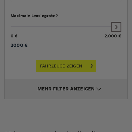
Maximale Leasingrate?
0 €
2.000 €
2000
€
FAHRZEUGE ZEIGEN
MEHR FILTER ANZEIGEN
Suchergebnisse