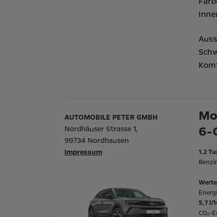
Farb
Inne
Auss
Schw
Komf
Mo
AUTOMOBILE PETER GMBH
6-
Nordhäuser Strasse 1,
99734 Nordhausen
Impressum
1.2 Tu
Benzin
Werte
Energ
5,7 l/
CO₂-E