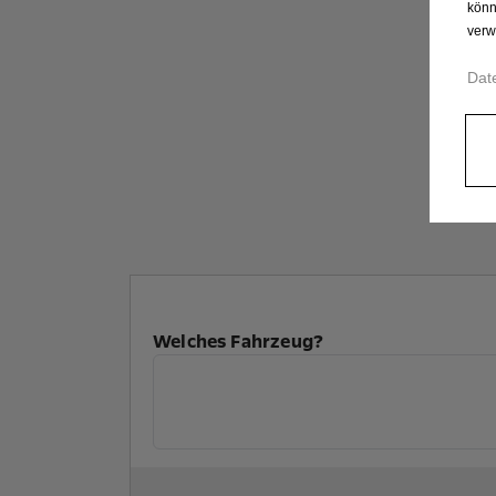
könn
verw
Dat
Welches Fahrzeug?