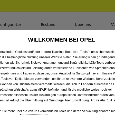
Händlerbereich von Automobile Peter GmbH
 dir zudem bis zu 6.000 € staatliche Förderungsprämie für E-
onfigurator
Bestand
Über uns
F
WILLKOMMEN BEI OPEL
 ALLE MOKKA NEUWAGEN 
verwenden Cookies und/oder andere Tracking-Tools (die „Tools“), um sicherzustelle
PETER GMBH
n die bestmögliche Nutzung unserer Website bieten. Sie ermöglichen grundlegen
tionen wie Sicherheit, Netzwerkmanagement und Zugänglichkeit.Die Tools verbes
tzerfreundlichkeit und Leistung durch verschiedene Funktionen wie Spracherken
ergebnisse und tragen so dazu bei, unser Angebot für Sie zu optimieren. Unsere 
 Tools von Drittanbietern verwenden, um Ihnen relevantere Werbung bereitzustelle
s können von Drittanbietern verarbeitet werden, die sich in Ländern außerhalb des
päischen Wirtschaftsraums (EWR) befinden und für die möglicherweise noch kein
messenheitsbeschluss der zuständigen europäischen Datenschutzbehörden vorlie
em Fall erfolgt die Übermittlung auf Grundlage Ihrer Einwilligung (Art. 49 Abs. 1 lit
 Sie mehr über die von uns verwendeten Tools und deren Verwaltung erfahren mö