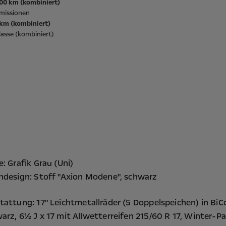
100 km (kombiniert)
missionen
/km (kombiniert)
asse (kombiniert)
e: Grafik Grau (Uni)
ndesign: Stoff "Axion Modene", schwarz
tattung:
17" Leichtmetallräder (5 Doppelspeichen) in BiC
arz, 6½ J x 17 mit Allwetterreifen 215/60 R 17,
Winter-Pa