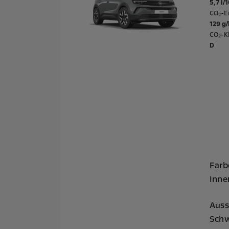
5,7 l/
CO₂-E
129 g
CO₂-Kl
D
Farb
Inne
Auss
Schw