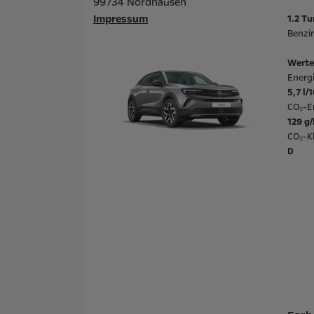
99734 Nordhausen
Impressum
1.2 Tu
Benzin
Werte
Energ
5,7 l/
CO₂-E
129 g
CO₂-Kl
D