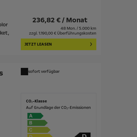
236,82 € / Monat
olor
48 Mon. / 5.000 km
ket,
zzgl. 1.190,00 € Überführungskosten
JETZT LEASEN
s
sofort verfügbar
CO₂-Klasse
Auf Grundlage der CO₂-Emissionen