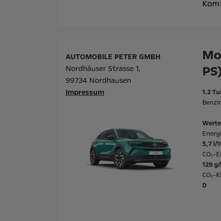
Komf
Mo
AUTOMOBILE PETER GMBH
PS
Nordhäuser Strasse 1,
99734 Nordhausen
Impressum
1.2 Tu
Benzin
Werte
Energ
5,7 l/
CO₂-E
129 g
CO₂-Kl
D