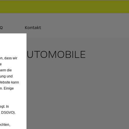
d
Autos und Plug-in-Hybride.
Mehr erfahren >>
AQ
Kontakt
VON AUTOMOBILE
n, dass wir
de
sern die
nung und
Website kann
n. Einige
gt. In
. a DSGVO).
chten,