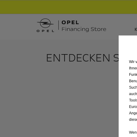
Entdecke unsere Elektroangebote und sichere
K
ENTDECKEN SIE
Wir 
Ihne
Funk
Benu
Such
auch
Tool
Euro
Ange
dies
Wenn