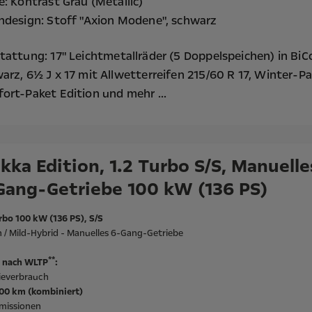
e: Kontrast Grau (Metallic)
ndesign: Stoff "Axion Modene", schwarz
tattung:
17" Leichtmetallräder (5 Doppelspeichen) in BiC
arz, 6½ J x 17 mit Allwetterreifen 215/60 R 17,
Winter-Pa
ort-Paket Edition
und mehr ...
kka Edition, 1.2 Turbo S/S, Manuelle
Gang-Getriebe 100 kW (136 PS)
rbo 100 kW (136 PS), S/S
 / Mild-Hybrid - Manuelles 6-Gang-Getriebe
**
 nach WLTP
:
ieverbrauch
100 km (kombiniert)
missionen