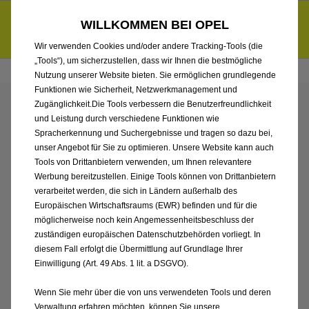
Händlerbereich von Auto Pieroth GmbH & Co. KG
Entdecke unsere Elektroangebote und sichere dir zudem bis zu
WILLKOMMEN BEI OPEL
6.000 € staatliche Förderungsprämie für E-Autos und Plug-in-
d
Hybride.
Mehr erfahren >>
Wir verwenden Cookies und/oder andere Tracking-Tools (die
„Tools“), um sicherzustellen, dass wir Ihnen die bestmögliche
Nutzung unserer Website bieten. Sie ermöglichen grundlegende
Funktionen wie Sicherheit, Netzwerkmanagement und
Zugänglichkeit.Die Tools verbessern die Benutzerfreundlichkeit
ENTDECKEN SIE ALLE
und Leistung durch verschiedene Funktionen wie
Spracherkennung und Suchergebnisse und tragen so dazu bei,
ASTRA SPORTS TOURER
unser Angebot für Sie zu optimieren. Unsere Website kann auch
Tools von Drittanbietern verwenden, um Ihnen relevantere
Werbung bereitzustellen. Einige Tools können von Drittanbietern
ELECTRIC NEUWAGEN
verarbeitet werden, die sich in Ländern außerhalb des
Europäischen Wirtschaftsraums (EWR) befinden und für die
MIT ELEKTRO ANTRIEB
möglicherweise noch kein Angemessenheitsbeschluss der
zuständigen europäischen Datenschutzbehörden vorliegt. In
VON AUTO PIEROTH
diesem Fall erfolgt die Übermittlung auf Grundlage Ihrer
Einwilligung (Art. 49 Abs. 1 lit. a DSGVO).
GMBH & CO. KG
Wenn Sie mehr über die von uns verwendeten Tools und deren
Verwaltung erfahren möchten, können Sie unsere