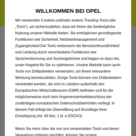
Händlerbereich von Auto Pieroth GmbH & Co. KG
Entdecke unsere Elektroangebote und sichere dir zudem bis zu
WILLKOMMEN BEI OPEL
6.000 € staatliche Förderungsprämie für E-Autos und Plug-in-
d
Hybride.
Mehr erfahren >>
Wir verwenden Cookies und/oder andere Tracking-Tools (die
„Tools“), um sicherzustellen, dass wir Ihnen die bestmögliche
Nutzung unserer Website bieten. Sie ermöglichen grundlegende
Funktionen wie Sicherheit, Netzwerkmanagement und
Zugänglichkeit.Die Tools verbessern die Benutzerfreundlichkeit
ENTDECKEN SIE ALLE
und Leistung durch verschiedene Funktionen wie
Spracherkennung und Suchergebnisse und tragen so dazu bei,
FRONTERA NEUWAGEN
unser Angebot für Sie zu optimieren. Unsere Website kann auch
Tools von Drittanbietern verwenden, um Ihnen relevantere
Werbung bereitzustellen. Einige Tools können von Drittanbietern
MIT ELEKTRO ANTRIEB
verarbeitet werden, die sich in Ländern außerhalb des
Europäischen Wirtschaftsraums (EWR) befinden und für die
VON AUTO PIEROTH
möglicherweise noch kein Angemessenheitsbeschluss der
zuständigen europäischen Datenschutzbehörden vorliegt. In
GMBH & CO. KG
diesem Fall erfolgt die Übermittlung auf Grundlage Ihrer
Einwilligung (Art. 49 Abs. 1 lit. a DSGVO).
Wenn Sie mehr über die von uns verwendeten Tools und deren
Verwaltung erfahren möchten, können Sie unsere