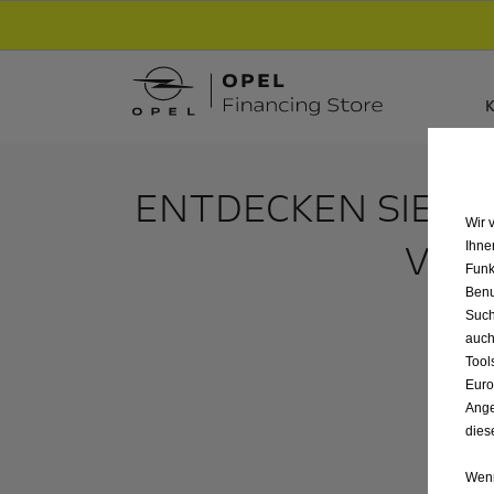
Entdecke unsere Elektroangebote und sichere
K
ENTDECKEN SIE A
Wir 
VON 
Ihne
Funk
Benu
Such
auch
Tool
Euro
Ange
dies
Wenn