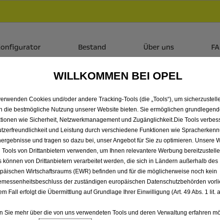
Händlerbereich von Auto Pieroth GmbH & Co. KG
 dir zudem bis zu 6.000 € staatliche Förderungsprämie für E-
onfigurator
Bestand
Über uns
F
WILLKOMMEN BEI OPEL
LLE ASTRA SPORTS TOU
verwenden Cookies und/oder andere Tracking-Tools (die „Tools“), um sicherzustelle
AUTO PIEROTH GMBH & C
n die bestmögliche Nutzung unserer Website bieten. Sie ermöglichen grundlegen
tionen wie Sicherheit, Netzwerkmanagement und Zugänglichkeit.Die Tools verbes
tzerfreundlichkeit und Leistung durch verschiedene Funktionen wie Spracherken
ergebnisse und tragen so dazu bei, unser Angebot für Sie zu optimieren. Unsere 
 Tools von Drittanbietern verwenden, um Ihnen relevantere Werbung bereitzustelle
s können von Drittanbietern verarbeitet werden, die sich in Ländern außerhalb des
päischen Wirtschaftsraums (EWR) befinden und für die möglicherweise noch kein
messenheitsbeschluss der zuständigen europäischen Datenschutzbehörden vorlie
em Fall erfolgt die Übermittlung auf Grundlage Ihrer Einwilligung (Art. 49 Abs. 1 lit
 Sie mehr über die von uns verwendeten Tools und deren Verwaltung erfahren mö