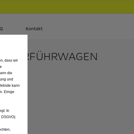
d
Autos und Plug-in-Hybride.
Mehr erfahren >>
AQ
Kontakt
RER VORFÜHRWAGEN
n, dass wir
O. KG
de
sern die
nung und
Website kann
n. Einige
gt. In
. a DSGVO).
chten,