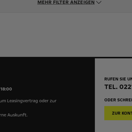
MEHR FILTER ANZEIGEN
RUFEN SIE U
!
TEL. 022
 18:00
ODER SCHREI
um Leasingvertrag oder zur
ZUR KON
erne Auskunft.