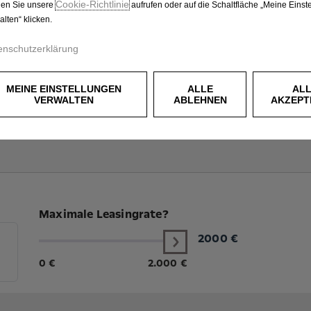
Cookie‑Richtlinie
en Sie unsere
aufrufen oder auf die Schaltfläche „Meine Einst
alten“ klicken.
enschutzerklärung
MEINE EINSTELLUNGEN
ALLE
AL
VERWALTEN
ABLEHNEN
AKZEPT
Maximale Leasingrate?
2000
€
0 €
2.000 €