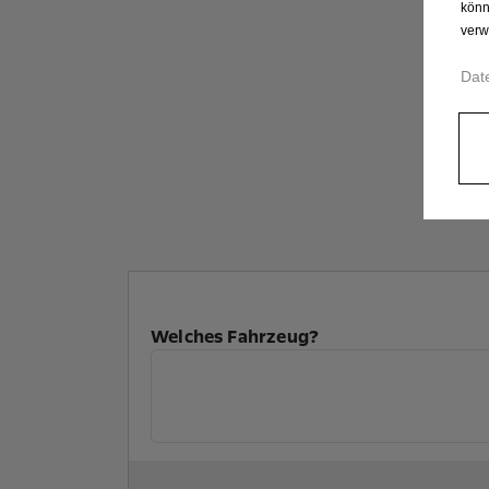
könn
verw
Dat
Welches Fahrzeug?