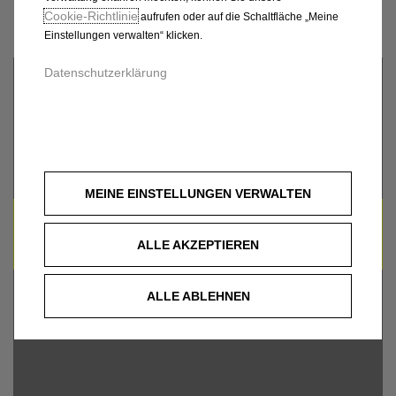
CO. KG
Cookie‑Richtlinie
aufrufen oder auf die Schaltfläche „Meine
Einstellungen verwalten“ klicken.
Datenschutzerklärung
MEINE EINSTELLUNGEN VERWALTEN
UM DIESE GOOGLE MAPS-KARTE ANZUZEIGEN,
AKZEPTIEREN SIE BITTE DIE FÜR
ALLE AKZEPTIEREN
MARKETING/WERBUNG RELEVANTEN-COOKIES.
ALLE ABLEHNEN