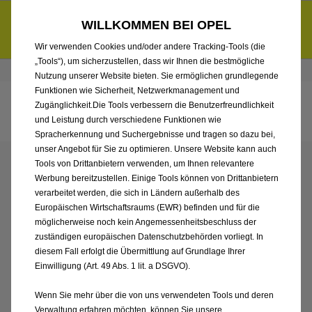
Entdecke unsere Elektroangebote und sichere dir zudem bis zu
WILLKOMMEN BEI OPEL
6.000 € staatliche Förderungsprämie für E-Autos und Plug-in-
d
Hybride.
Mehr erfahren >>
Wir verwenden Cookies und/oder andere Tracking-Tools (die
„Tools“), um sicherzustellen, dass wir Ihnen die bestmögliche
Händlerbereich von Auto Pieroth GmbH & Co. KG
Nutzung unserer Website bieten. Sie ermöglichen grundlegende
Funktionen wie Sicherheit, Netzwerkmanagement und
Zugänglichkeit.Die Tools verbessern die Benutzerfreundlichkeit
und Leistung durch verschiedene Funktionen wie
Spracherkennung und Suchergebnisse und tragen so dazu bei,
unser Angebot für Sie zu optimieren. Unsere Website kann auch
Tools von Drittanbietern verwenden, um Ihnen relevantere
ENTDECKEN SIE ALLE
Werbung bereitzustellen. Einige Tools können von Drittanbietern
verarbeitet werden, die sich in Ländern außerhalb des
CORSA ELECTRIC
Europäischen Wirtschaftsraums (EWR) befinden und für die
möglicherweise noch kein Angemessenheitsbeschluss der
VORFÜHRWAGEN VON
zuständigen europäischen Datenschutzbehörden vorliegt. In
diesem Fall erfolgt die Übermittlung auf Grundlage Ihrer
Einwilligung (Art. 49 Abs. 1 lit. a DSGVO).
AUTO PIEROTH GMBH &
Wenn Sie mehr über die von uns verwendeten Tools und deren
Verwaltung erfahren möchten, können Sie unsere