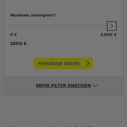
Maximale Leasingrate?
0 €
2.000 €
2000
€
FAHRZEUGE ZEIGEN
MEHR FILTER ANZEIGEN
Suchergebnisse