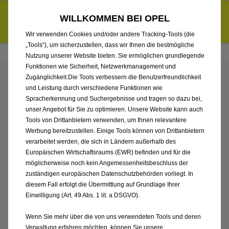
Händlerbereich von Autohaus Sieber GmbH, Landshut
Entdecke unsere Elektroangebote und sichere dir zudem bis zu
WILLKOMMEN BEI OPEL
6.000 € staatliche Förderungsprämie für E-Autos und Plug-in-
d
Hybride.
Mehr erfahren >>
Wir verwenden Cookies und/oder andere Tracking-Tools (die
„Tools“), um sicherzustellen, dass wir Ihnen die bestmögliche
Nutzung unserer Website bieten. Sie ermöglichen grundlegende
Funktionen wie Sicherheit, Netzwerkmanagement und
Zugänglichkeit.Die Tools verbessern die Benutzerfreundlichkeit
ENTDECKEN SIE ALLE
und Leistung durch verschiedene Funktionen wie
Spracherkennung und Suchergebnisse und tragen so dazu bei,
ASTRA ELECTRIC VON
unser Angebot für Sie zu optimieren. Unsere Website kann auch
Tools von Drittanbietern verwenden, um Ihnen relevantere
Werbung bereitzustellen. Einige Tools können von Drittanbietern
AUTOHAUS SIEBER
verarbeitet werden, die sich in Ländern außerhalb des
Europäischen Wirtschaftsraums (EWR) befinden und für die
GMBH, LANDSHUT
möglicherweise noch kein Angemessenheitsbeschluss der
zuständigen europäischen Datenschutzbehörden vorliegt. In
diesem Fall erfolgt die Übermittlung auf Grundlage Ihrer
Einwilligung (Art. 49 Abs. 1 lit. a DSGVO).
Wenn Sie mehr über die von uns verwendeten Tools und deren
Verwaltung erfahren möchten, können Sie unsere