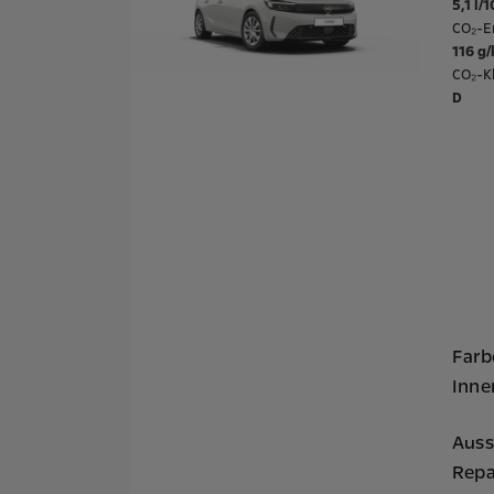
5,1 l/
CO₂-E
116 g
CO₂-Kl
D
Farb
Inne
Auss
Repa