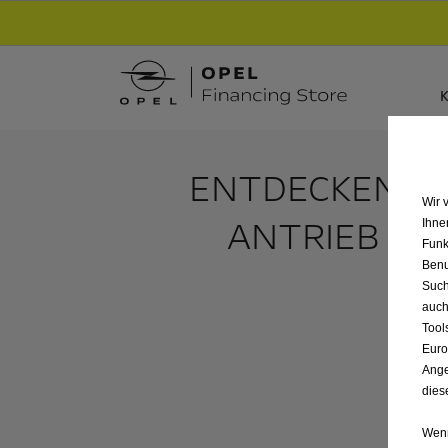
Entdecke unsere Elektroangebote und sichere
K
ENTDECKEN SIE
Wir 
ANTRIEB VO
Ihne
Funk
Benu
Such
auch
Tool
Euro
Ange
dies
Wenn