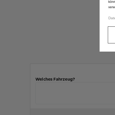
könn
verw
Dat
Welches Fahrzeug?