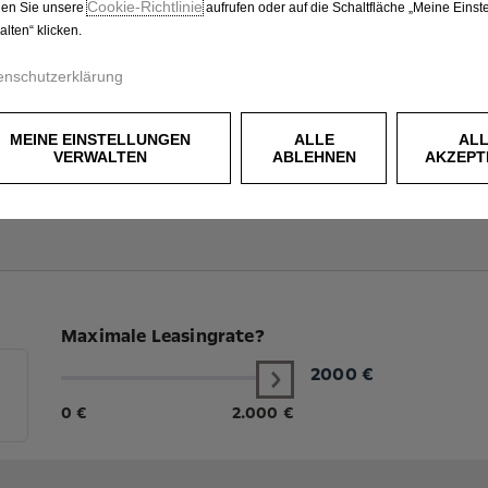
Cookie‑Richtlinie
en Sie unsere
aufrufen oder auf die Schaltfläche „Meine Einst
alten“ klicken.
enschutzerklärung
MEINE EINSTELLUNGEN
ALLE
AL
VERWALTEN
ABLEHNEN
AKZEPT
Maximale Leasingrate?
2000
€
0 €
2.000 €