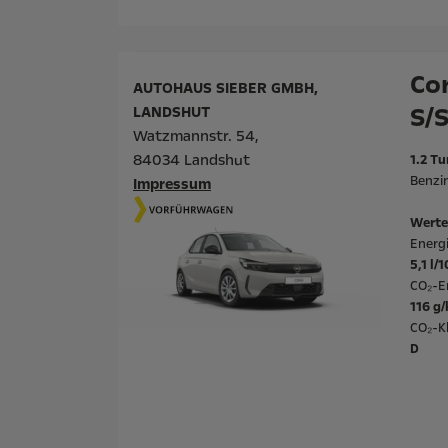
Cor
AUTOHAUS SIEBER GMBH,
S/
LANDSHUT
Watzmannstr. 54,
84034 Landshut
1.2 Tu
Benzin
Impressum
Werte
Energ
5,1 l/
CO₂-E
116 g
CO₂-Kl
D