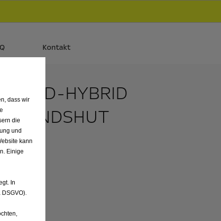
d
Autos und Plug-in-Hybride.
Mehr erfahren >>
AQ
Kontakt
 / MILD-HYBRID
n, dass wir
H, LANDSHUT
de
sern die
nung und
Website kann
n. Einige
gt. In
. a DSGVO).
chten,