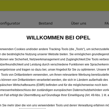
Händlerbereich von Autohaus Sieber GmbH, Landshut
 dir zudem bis zu 6.000 € staatliche Förderungsprämie für E-
onfigurator
Bestand
Über uns
F
WILLKOMMEN BEI OPEL
 ALLE CORSA MIT BENZIN
verwenden Cookies und/oder andere Tracking-Tools (die „Tools“), um sicherzustelle
N AUTOHAUS SIEBER GMB
n die bestmögliche Nutzung unserer Website bieten. Sie ermöglichen grundlegen
tionen wie Sicherheit, Netzwerkmanagement und Zugänglichkeit.Die Tools verbes
tzerfreundlichkeit und Leistung durch verschiedene Funktionen wie Spracherken
ergebnisse und tragen so dazu bei, unser Angebot für Sie zu optimieren. Unsere 
 Tools von Drittanbietern verwenden, um Ihnen relevantere Werbung bereitzustelle
s können von Drittanbietern verarbeitet werden, die sich in Ländern außerhalb des
päischen Wirtschaftsraums (EWR) befinden und für die möglicherweise noch kein
messenheitsbeschluss der zuständigen europäischen Datenschutzbehörden vorlie
em Fall erfolgt die Übermittlung auf Grundlage Ihrer Einwilligung (Art. 49 Abs. 1 lit
 Sie mehr über die von uns verwendeten Tools und deren Verwaltung erfahren mö