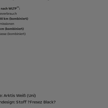
**
 nach WLTP
:
ieverbrauch
100 km (kombiniert)
missionen
/km (kombiniert)
asse (kombiniert)
e: Arktis Weiß (Uni)
ndesign: Stoff ?Fresez Black?