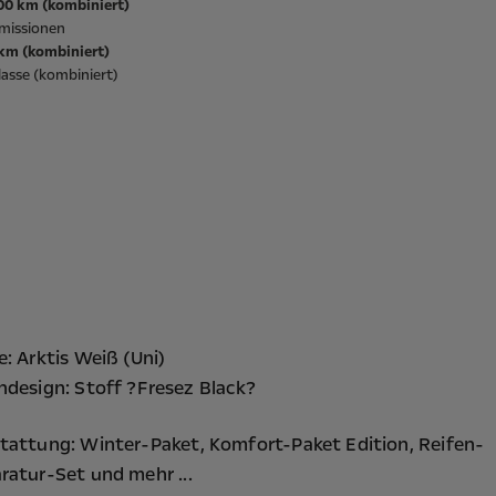
100 km (kombiniert)
missionen
/km (kombiniert)
asse (kombiniert)
e: Arktis Weiß (Uni)
ndesign: Stoff ?Fresez Black?
tattung:
Winter-Paket,
Komfort-Paket Edition,
Reifen-
ratur-Set
und mehr ...