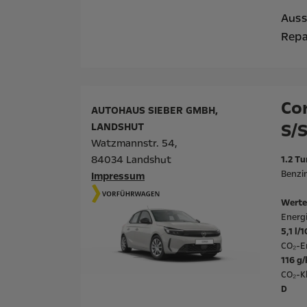
Auss
Repa
Cor
AUTOHAUS SIEBER GMBH,
S/
LANDSHUT
Watzmannstr. 54,
84034 Landshut
1.2 Tu
Benzin
Impressum
Werte
Energ
5,1 l/
CO₂-E
116 g
CO₂-Kl
D