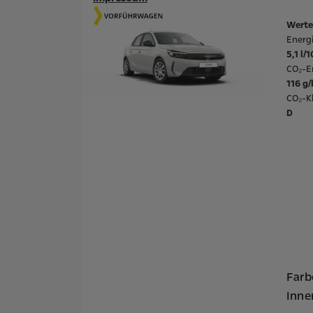
Werte
Energ
5,1 l/
CO₂-E
116 g
CO₂-Kl
D
Farb
Inne