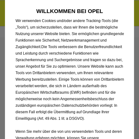
Händlerbereich von Autohaus Sieber GmbH, Landshut
Entdecke unsere Elektroangebote und sichere dir zudem bis zu
WILLKOMMEN BEI OPEL
6.000 € staatliche Förderungsprämie für E-Autos und Plug-in-
d
Hybride.
Mehr erfahren >>
Wir verwenden Cookies und/oder andere Tracking-Tools (die
„Tools“), um sicherzustellen, dass wir Ihnen die bestmögliche
Nutzung unserer Website bieten. Sie ermöglichen grundlegende
Funktionen wie Sicherheit, Netzwerkmanagement und
Zugänglichkeit.Die Tools verbessern die Benutzerfreundlichkeit
ENTDECKEN SIE ALLE
und Leistung durch verschiedene Funktionen wie
Spracherkennung und Suchergebnisse und tragen so dazu bei,
ASTRA SPORTS TOURER
unser Angebot für Sie zu optimieren. Unsere Website kann auch
Tools von Drittanbietern verwenden, um Ihnen relevantere
Werbung bereitzustellen. Einige Tools können von Drittanbietern
NEUWAGEN VON
verarbeitet werden, die sich in Ländern außerhalb des
Europäischen Wirtschaftsraums (EWR) befinden und für die
AUTOHAUS SIEBER
möglicherweise noch kein Angemessenheitsbeschluss der
zuständigen europäischen Datenschutzbehörden vorliegt. In
GMBH, LANDSHUT
diesem Fall erfolgt die Übermittlung auf Grundlage Ihrer
Einwilligung (Art. 49 Abs. 1 lit. a DSGVO).
Wenn Sie mehr über die von uns verwendeten Tools und deren
Verwaltung erfahren möchten, können Sie unsere