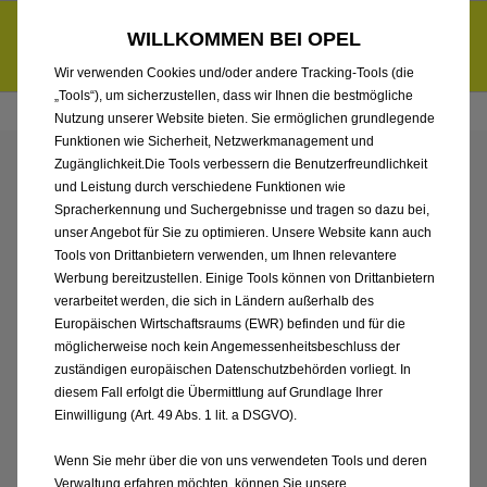
Händlerbereich von Autohaus Sieber GmbH, Landshut
Entdecke unsere Elektroangebote und sichere dir zudem bis zu
WILLKOMMEN BEI OPEL
6.000 € staatliche Förderungsprämie für E-Autos und Plug-in-
d
Hybride.
Mehr erfahren >>
Wir verwenden Cookies und/oder andere Tracking-Tools (die
„Tools“), um sicherzustellen, dass wir Ihnen die bestmögliche
Nutzung unserer Website bieten. Sie ermöglichen grundlegende
Funktionen wie Sicherheit, Netzwerkmanagement und
Zugänglichkeit.Die Tools verbessern die Benutzerfreundlichkeit
ENTDECKEN SIE ALLE
und Leistung durch verschiedene Funktionen wie
Spracherkennung und Suchergebnisse und tragen so dazu bei,
GRANDLAND
unser Angebot für Sie zu optimieren. Unsere Website kann auch
Tools von Drittanbietern verwenden, um Ihnen relevantere
Werbung bereitzustellen. Einige Tools können von Drittanbietern
NEUWAGEN VON
verarbeitet werden, die sich in Ländern außerhalb des
Europäischen Wirtschaftsraums (EWR) befinden und für die
AUTOHAUS SIEBER
möglicherweise noch kein Angemessenheitsbeschluss der
zuständigen europäischen Datenschutzbehörden vorliegt. In
GMBH, LANDSHUT
diesem Fall erfolgt die Übermittlung auf Grundlage Ihrer
Einwilligung (Art. 49 Abs. 1 lit. a DSGVO).
Wenn Sie mehr über die von uns verwendeten Tools und deren
Verwaltung erfahren möchten, können Sie unsere