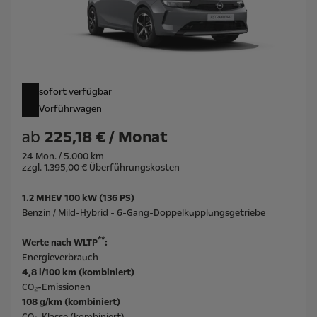
sofort verfügbar
Vorführwagen
ab
225,18 € / Monat
24 Mon. / 5.000 km
zzgl. 1.395,00 € Überführungskosten
1.2 MHEV 100 kW (136 PS)
Benzin / Mild-Hybrid - 6-Gang-Doppelkupplungsgetriebe
**
Werte nach WLTP
:
Energieverbrauch
4,8 l/100 km (kombiniert)
CO₂-Emissionen
108 g/km (kombiniert)
CO₂-Klasse (kombiniert)