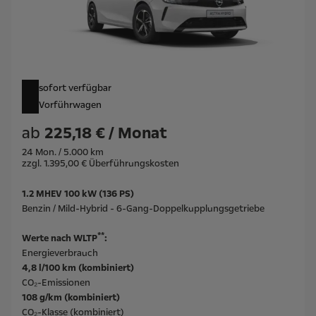
sofort verfügbar
Vorführwagen
ab
225,18 € / Monat
24 Mon. / 5.000 km
zzgl. 1.395,00 € Überführungskosten
1.2 MHEV 100 kW (136 PS)
Benzin / Mild-Hybrid - 6-Gang-Doppelkupplungsgetriebe
**
Werte nach WLTP
:
Energieverbrauch
4,8 l/100 km (kombiniert)
CO₂-Emissionen
108 g/km (kombiniert)
CO₂-Klasse (kombiniert)