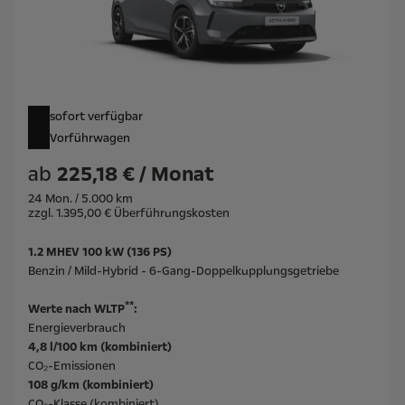
sofort verfügbar
Vorführwagen
ab
225,18 € / Monat
24 Mon. / 5.000 km
zzgl. 1.395,00 € Überführungskosten
1.2 MHEV 100 kW (136 PS)
Benzin / Mild-Hybrid - 6-Gang-Doppelkupplungsgetriebe
**
Werte nach WLTP
:
Energieverbrauch
4,8 l/100 km (kombiniert)
CO₂-Emissionen
108 g/km (kombiniert)
CO₂-Klasse (kombiniert)