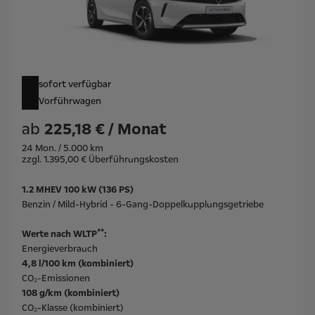
sofort verfügbar
Vorführwagen
ab
225,18 € / Monat
24 Mon. / 5.000 km
zzgl. 1.395,00 € Überführungskosten
1.2 MHEV 100 kW (136 PS)
Benzin / Mild-Hybrid - 6-Gang-Doppelkupplungsgetriebe
**
Werte nach WLTP
:
Energieverbrauch
4,8 l/100 km (kombiniert)
CO₂-Emissionen
108 g/km (kombiniert)
CO₂-Klasse (kombiniert)