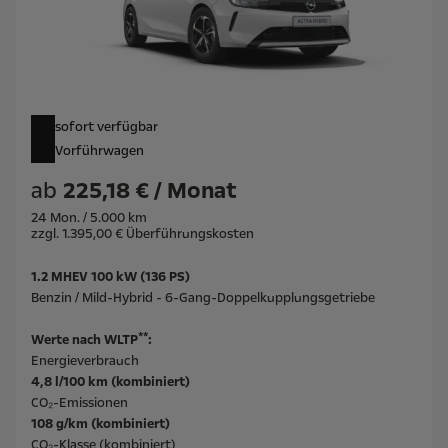
sofort verfügbar
Vorführwagen
ab
225,18 € / Monat
24 Mon. / 5.000 km
zzgl. 1.395,00 € Überführungskosten
1.2 MHEV 100 kW (136 PS)
Benzin / Mild-Hybrid - 6-Gang-Doppelkupplungsgetriebe
**
Werte nach WLTP
:
Energieverbrauch
4,8 l/100 km (kombiniert)
CO₂-Emissionen
108 g/km (kombiniert)
CO₂-Klasse (kombiniert)