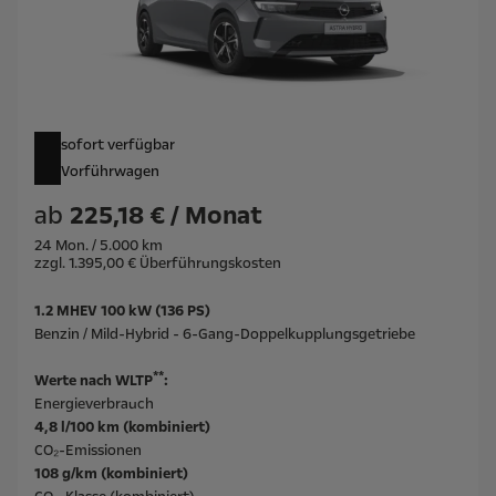
sofort verfügbar
Vorführwagen
ab
225,18 € / Monat
24 Mon. / 5.000 km
zzgl. 1.395,00 € Überführungskosten
1.2 MHEV 100 kW (136 PS)
Benzin / Mild-Hybrid - 6-Gang-Doppelkupplungsgetriebe
**
Werte nach WLTP
:
Energieverbrauch
4,8 l/100 km (kombiniert)
CO₂-Emissionen
108 g/km (kombiniert)