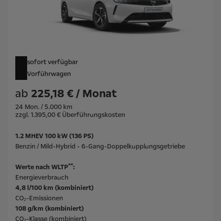
sofort verfügbar
Vorführwagen
ab
225,18 € / Monat
24 Mon. / 5.000 km
zzgl. 1.395,00 € Überführungskosten
1.2 MHEV 100 kW (136 PS)
Benzin / Mild-Hybrid - 6-Gang-Doppelkupplungsgetriebe
**
Werte nach WLTP
:
Energieverbrauch
4,8 l/100 km (kombiniert)
CO₂-Emissionen
108 g/km (kombiniert)
CO₂-Klasse (kombiniert)