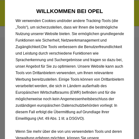
Händlerbereich von Autohaus Sieber GmbH, Landshut
Entdecke unsere Elektroangebote und sichere dir zudem bis zu
WILLKOMMEN BEI OPEL
6.000 € staatliche Förderungsprämie für E-Autos und Plug-in-
d
Hybride.
Mehr erfahren >>
Wir verwenden Cookies und/oder andere Tracking-Tools (die
„Tools“), um sicherzustellen, dass wir Ihnen die bestmögliche
Nutzung unserer Website bieten. Sie ermöglichen grundlegende
Funktionen wie Sicherheit, Netzwerkmanagement und
Zugänglichkeit.Die Tools verbessern die Benutzerfreundlichkeit
ENTDECKEN SIE ALLE
und Leistung durch verschiedene Funktionen wie
Spracherkennung und Suchergebnisse und tragen so dazu bei,
ASTRA
unser Angebot für Sie zu optimieren. Unsere Website kann auch
Tools von Drittanbietern verwenden, um Ihnen relevantere
Werbung bereitzustellen. Einige Tools können von Drittanbietern
VORFÜHRWAGEN VON
verarbeitet werden, die sich in Ländern außerhalb des
Europäischen Wirtschaftsraums (EWR) befinden und für die
AUTOHAUS SIEBER
möglicherweise noch kein Angemessenheitsbeschluss der
zuständigen europäischen Datenschutzbehörden vorliegt. In
GMBH, LANDSHUT
diesem Fall erfolgt die Übermittlung auf Grundlage Ihrer
Einwilligung (Art. 49 Abs. 1 lit. a DSGVO).
Wenn Sie mehr über die von uns verwendeten Tools und deren
Verwaltung erfahren möchten, können Sie unsere