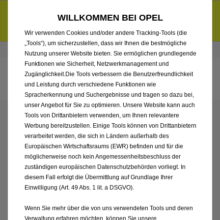
Entdecke unsere Elektroangebote und sichere dir zudem bis zu
WILLKOMMEN BEI OPEL
6.000 € staatliche Förderungsprämie für E-Autos und Plug-in-
d
Hybride.
Mehr erfahren >>
Wir verwenden Cookies und/oder andere Tracking-Tools (die
„Tools“), um sicherzustellen, dass wir Ihnen die bestmögliche
Händlerbereich von Autohaus Sieber GmbH, Landshut
Nutzung unserer Website bieten. Sie ermöglichen grundlegende
Funktionen wie Sicherheit, Netzwerkmanagement und
Zugänglichkeit.Die Tools verbessern die Benutzerfreundlichkeit
und Leistung durch verschiedene Funktionen wie
Spracherkennung und Suchergebnisse und tragen so dazu bei,
unser Angebot für Sie zu optimieren. Unsere Website kann auch
Tools von Drittanbietern verwenden, um Ihnen relevantere
ENTDECKEN SIE ALLE
Werbung bereitzustellen. Einige Tools können von Drittanbietern
verarbeitet werden, die sich in Ländern außerhalb des
FRONTERA
Europäischen Wirtschaftsraums (EWR) befinden und für die
möglicherweise noch kein Angemessenheitsbeschluss der
VORFÜHRWAGEN MIT
zuständigen europäischen Datenschutzbehörden vorliegt. In
diesem Fall erfolgt die Übermittlung auf Grundlage Ihrer
Einwilligung (Art. 49 Abs. 1 lit. a DSGVO).
BENZIN / MILD-HYBRID
Wenn Sie mehr über die von uns verwendeten Tools und deren
Verwaltung erfahren möchten, können Sie unsere