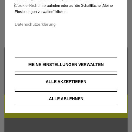
ANTRIEB VON
Cookie‑Richtlinie
aufrufen oder auf die Schaltfläche „Meine
AUTOHAUS SIEBER
Einstellungen verwalten“ klicken.
Datenschutzerklärung
GMBH, LANDSHUT
MEINE EINSTELLUNGEN VERWALTEN
ALLE AKZEPTIEREN
ALLE ABLEHNEN
UM DIESE GOOGLE MAPS-KARTE ANZUZEIGEN,
AKZEPTIEREN SIE BITTE DIE FÜR
MARKETING/WERBUNG RELEVANTEN-COOKIES.