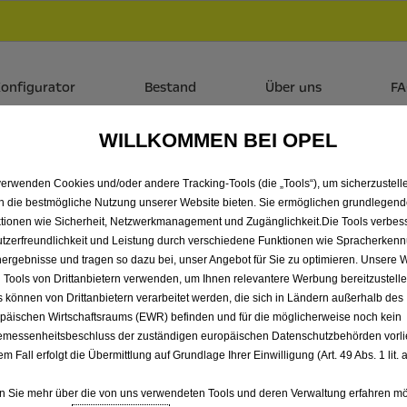
Händlerbereich von Autohaus Sieber GmbH, Landshut
 dir zudem bis zu 6.000 € staatliche Förderungsprämie für E-
onfigurator
Bestand
Über uns
F
WILLKOMMEN BEI OPEL
ALLE CORSA ELECTRIC V
verwenden Cookies und/oder andere Tracking-Tools (die „Tools“), um sicherzustelle
HAUS SIEBER GMBH, LAN
n die bestmögliche Nutzung unserer Website bieten. Sie ermöglichen grundlegen
tionen wie Sicherheit, Netzwerkmanagement und Zugänglichkeit.Die Tools verbes
tzerfreundlichkeit und Leistung durch verschiedene Funktionen wie Spracherken
ergebnisse und tragen so dazu bei, unser Angebot für Sie zu optimieren. Unsere 
 Tools von Drittanbietern verwenden, um Ihnen relevantere Werbung bereitzustelle
s können von Drittanbietern verarbeitet werden, die sich in Ländern außerhalb des
päischen Wirtschaftsraums (EWR) befinden und für die möglicherweise noch kein
messenheitsbeschluss der zuständigen europäischen Datenschutzbehörden vorlie
em Fall erfolgt die Übermittlung auf Grundlage Ihrer Einwilligung (Art. 49 Abs. 1 lit
 Sie mehr über die von uns verwendeten Tools und deren Verwaltung erfahren mö