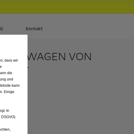
d
Autos und Plug-in-Hybride.
Mehr erfahren >>
AQ
Kontakt
ORFÜHRWAGEN VON
n, dass wir
DSHUT
de
sern die
nung und
Website kann
n. Einige
gt. In
. a DSGVO).
chten,