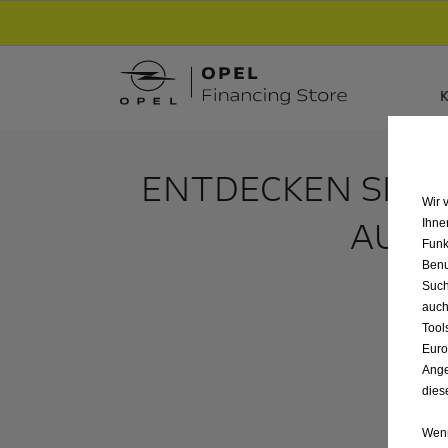
Entdecke unsere Elektroangebote und sichere
K
ENTDECKEN SIE 
Wir 
AUTO
Ihne
Funk
Benu
Such
auch
Tool
Euro
Ange
dies
Wenn