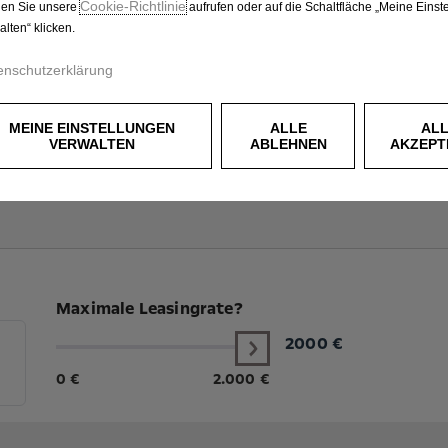
Cookie‑Richtlinie
en Sie unsere
aufrufen oder auf die Schaltfläche „Meine Einst
alten“ klicken.
enschutzerklärung
MEINE EINSTELLUNGEN
ALLE
AL
VERWALTEN
ABLEHNEN
AKZEPT
Maximale Leasingrate?
2000
€
0 €
2.000 €