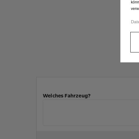
könn
verw
Dat
Welches Fahrzeug?