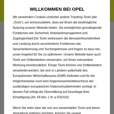
Händlerbereich von AMS Burgenland GmbH
Entdecke unsere Elektroangebote und sichere dir zudem bis zu
WILLKOMMEN BEI OPEL
6.000 € staatliche Förderungsprämie für E-Autos und Plug-in-
d
Hybride.
Mehr erfahren >>
Wir verwenden Cookies und/oder andere Tracking-Tools (die
„Tools“), um sicherzustellen, dass wir Ihnen die bestmögliche
Nutzung unserer Website bieten. Sie ermöglichen grundlegende
Funktionen wie Sicherheit, Netzwerkmanagement und
Zugänglichkeit.Die Tools verbessern die Benutzerfreundlichkeit
DATENSCHUTZ­
und Leistung durch verschiedene Funktionen wie
Spracherkennung und Suchergebnisse und tragen so dazu bei,
INFORMATIONEN
unser Angebot für Sie zu optimieren. Unsere Website kann auch
Tools von Drittanbietern verwenden, um Ihnen relevantere
Werbung bereitzustellen. Einige Tools können von Drittanbietern
verarbeitet werden, die sich in Ländern außerhalb des
Wer wir sind
Europäischen Wirtschaftsraums (EWR) befinden und für die
möglicherweise noch kein Angemessenheitsbeschluss der
Verantwortlich für die hier beschriebene Datenverarbeitung
zuständigen europäischen Datenschutzbehörden vorliegt. In
ist Stellantis Bank SA Niederlassung Deutschland,
diesem Fall erfolgt die Übermittlung auf Grundlage Ihrer
Siemensstraße 10, 63263 Neu-Isenburg (nachstehend „Bank“
Einwilligung (Art. 49 Abs. 1 lit. a DSGVO).
oder „wir“ genannt), Telefon +49 6102 302-111,
online-
financing-de@stellantis-finance.com
Wenn Sie mehr über die von uns verwendeten Tools und deren
Verwaltung erfahren möchten, können Sie unsere