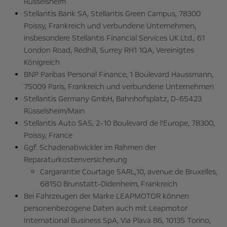
Rüsselsheim
Stellantis Bank SA, Stellantis Green Campus, 78300
Poissy, Frankreich und verbundene Unternehmen,
insbesondere Stellantis Financial Services UK Ltd., 61
London Road, Redhill, Surrey RH1 1QA, Vereinigtes
Königreich
BNP Paribas Personal Finance, 1 Boulevard Haussmann,
75009 Paris, Frankreich und verbundene Unternehmen
Stellantis Germany GmbH, Bahnhofsplatz, D-65423
Rüsselsheim/Main
Stellantis Auto SAS, 2-10 Boulevard de l’Europe, 78300,
Poissy, France
Ggf. Schadenabwickler im Rahmen der
Reparaturkostenversicherung
Cargarantie Courtage SARL,10, avenue de Bruxelles,
68150 Brunstatt-Didenheim, Frankreich
Bei Fahrzeugen der Marke LEAPMOTOR können
personenbezogene Daten auch mit Leapmotor
International Business SpA, Via Plava 86, 10135 Torino,