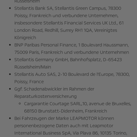
Rüsselsheim
Stellantis Bank SA, Stellantis Green Campus, 78300
Poissy, Frankreich und verbundene Unternehmen,
insbesondere Stellantis Financial Services UK Ltd., 61
London Road, Redhill, Surrey RH1 1QA, Vereinigtes
Königreich
BNP Paribas Personal Finance, 1 Boulevard Haussmann,
75009 Paris, Frankreich und verbundene Unternehmen
Stellantis Germany GmbH, Bahnhofsplatz, D-65423
Rüsselsheim/Main
Stellantis Auto SAS, 2-10 Boulevard de l’Europe, 78300,
Poissy, France
Ggf. Schadenabwickler im Rahmen der
Reparaturkostenversicherung
Cargarantie Courtage SARL,10, avenue de Bruxelles,
68150 Brunstatt-Didenheim, Frankreich
Bei Fahrzeugen der Marke LEAPMOTOR können
personenbezogene Daten auch mit Leapmotor
International Business SpA, Via Plava 86, 10135 Torino,