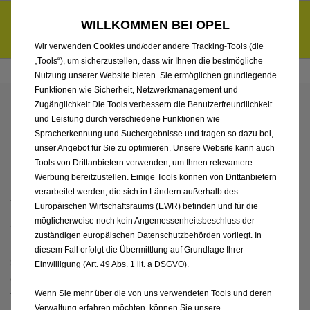
Händlerbereich von Borgmann GmbH
Entdecke unsere Elektroangebote und sichere dir zudem bis zu
WILLKOMMEN BEI OPEL
6.000 € staatliche Förderungsprämie für E-Autos und Plug-in-
d
Hybride.
Mehr erfahren >>
Wir verwenden Cookies und/oder andere Tracking-Tools (die
„Tools“), um sicherzustellen, dass wir Ihnen die bestmögliche
Nutzung unserer Website bieten. Sie ermöglichen grundlegende
Funktionen wie Sicherheit, Netzwerkmanagement und
Zugänglichkeit.Die Tools verbessern die Benutzerfreundlichkeit
DATENSCHUTZ­
und Leistung durch verschiedene Funktionen wie
Spracherkennung und Suchergebnisse und tragen so dazu bei,
INFORMATIONEN
unser Angebot für Sie zu optimieren. Unsere Website kann auch
Tools von Drittanbietern verwenden, um Ihnen relevantere
Werbung bereitzustellen. Einige Tools können von Drittanbietern
verarbeitet werden, die sich in Ländern außerhalb des
Wer wir sind
Europäischen Wirtschaftsraums (EWR) befinden und für die
möglicherweise noch kein Angemessenheitsbeschluss der
Verantwortlich für die hier beschriebene Datenverarbeitung
zuständigen europäischen Datenschutzbehörden vorliegt. In
ist Stellantis Bank SA Niederlassung Deutschland,
diesem Fall erfolgt die Übermittlung auf Grundlage Ihrer
Siemensstraße 10, 63263 Neu-Isenburg (nachstehend „Bank“
Einwilligung (Art. 49 Abs. 1 lit. a DSGVO).
oder „wir“ genannt), Telefon +49 6102 302-111,
online-
financing-de@stellantis-finance.com
Wenn Sie mehr über die von uns verwendeten Tools und deren
Verwaltung erfahren möchten, können Sie unsere