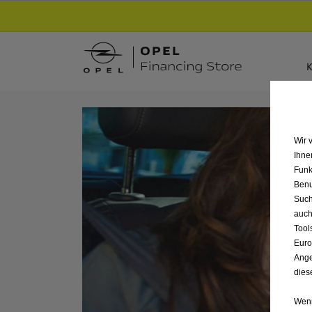
Entdecke unsere Elektroangebote und sichere
K
Wir 
Ihne
Funk
Benu
Such
auch
Tool
Euro
Ange
dies
Wenn