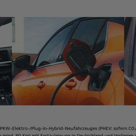
s PKW-Elektro-/Plug-in-Hybrid-Neufahrzeuges (PHEV: sofern CO₂
 mind. 80 Km) mit Erstzulassung in Deutschland und Vorliegen 