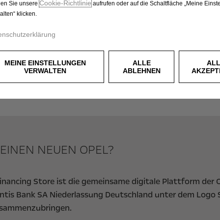
Cookie‑Richtlinie
en Sie unsere
aufrufen oder auf die Schaltfläche „Meine Einst
alten“ klicken.
enschutzerklärung
DER OPEL FINANCING STOR
MEINE EINSTELLUNGEN
ALLE
AL
VERWALTEN
ABLEHNEN
AKZEPT
HNELL. EINFACH. STRESSFR
R EINEN NEUEN OPEL?
 Financing Store ist die gemeinsame digitale Plattform der
ntis Bank SA Niederlassung Deutschland unter dem Logo Ste
usammenzubringen.