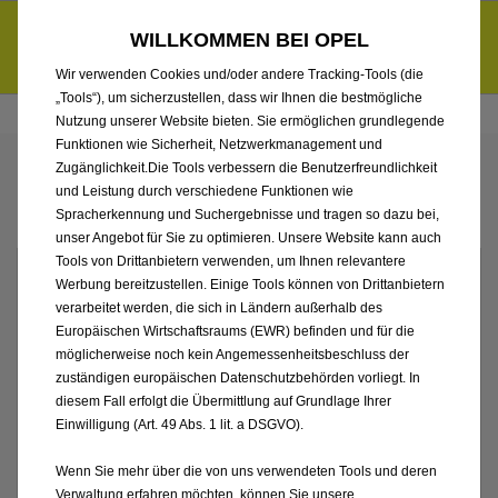
Händlerbereich von Ernst Dello GmbH & Co. KG, Eppendorf
Entdecke unsere Elektroangebote und sichere dir zudem bis zu
WILLKOMMEN BEI OPEL
6.000 € staatliche Förderungsprämie für E-Autos und Plug-in-
d
Hybride.
Mehr erfahren >>
Wir verwenden Cookies und/oder andere Tracking-Tools (die
„Tools“), um sicherzustellen, dass wir Ihnen die bestmögliche
Nutzung unserer Website bieten. Sie ermöglichen grundlegende
Funktionen wie Sicherheit, Netzwerkmanagement und
ENTDECKEN SIE JETZT UNSERE
Zugänglichkeit.Die Tools verbessern die Benutzerfreundlichkeit
AUSWAHL UND STEIGEN SIE GLEICH
und Leistung durch verschiedene Funktionen wie
EIN
Spracherkennung und Suchergebnisse und tragen so dazu bei,
unser Angebot für Sie zu optimieren. Unsere Website kann auch
Tools von Drittanbietern verwenden, um Ihnen relevantere
Werbung bereitzustellen. Einige Tools können von Drittanbietern
verarbeitet werden, die sich in Ländern außerhalb des
Europäischen Wirtschaftsraums (EWR) befinden und für die
möglicherweise noch kein Angemessenheitsbeschluss der
zuständigen europäischen Datenschutzbehörden vorliegt. In
diesem Fall erfolgt die Übermittlung auf Grundlage Ihrer
Einwilligung (Art. 49 Abs. 1 lit. a DSGVO).
Wenn Sie mehr über die von uns verwendeten Tools und deren
Verwaltung erfahren möchten, können Sie unsere