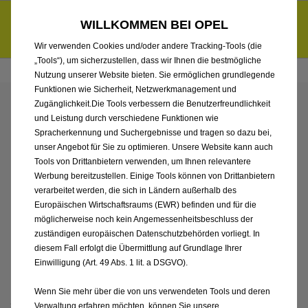
Händlerbereich von Häusler Automobil GmbH & Co. KG
Entdecke unsere Elektroangebote und sichere dir zudem bis zu
WILLKOMMEN BEI OPEL
6.000 € staatliche Förderungsprämie für E-Autos und Plug-in-
d
Hybride.
Mehr erfahren >>
Wir verwenden Cookies und/oder andere Tracking-Tools (die
„Tools“), um sicherzustellen, dass wir Ihnen die bestmögliche
Nutzung unserer Website bieten. Sie ermöglichen grundlegende
Funktionen wie Sicherheit, Netzwerkmanagement und
Zugänglichkeit.Die Tools verbessern die Benutzerfreundlichkeit
RECHTLICHE HINWEISE
und Leistung durch verschiedene Funktionen wie
Spracherkennung und Suchergebnisse und tragen so dazu bei,
unser Angebot für Sie zu optimieren. Unsere Website kann auch
Tools von Drittanbietern verwenden, um Ihnen relevantere
Die Stellantis Bank SA Niederlassung Deutschland freut sich
Werbung bereitzustellen. Einige Tools können von Drittanbietern
über Ihren Besuch auf dieser Website und Ihr Interesse an
verarbeitet werden, die sich in Ländern außerhalb des
unseren Produkten.
Europäischen Wirtschaftsraums (EWR) befinden und für die
möglicherweise noch kein Angemessenheitsbeschluss der
zuständigen europäischen Datenschutzbehörden vorliegt. In
Datenschutzerklärung
diesem Fall erfolgt die Übermittlung auf Grundlage Ihrer
Einwilligung (Art. 49 Abs. 1 lit. a DSGVO).
Nachfolgend erläutern wir Ihnen unsere Datenschutzpraxis
im Rahmen der Verwendung der öffentlichen Webseite
Wenn Sie mehr über die von uns verwendeten Tools und deren
sowie des Online Banking. Wenn Sie unsere Webseiten
Verwaltung erfahren möchten, können Sie unsere