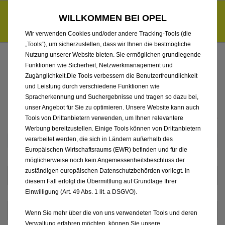
Händlerbereich von Kohl automobile Vertriebs GmbH
Entdecke unsere Elektroangebote und sichere dir zudem bis zu
WILLKOMMEN BEI OPEL
6.000 € staatliche Förderungsprämie für E-Autos und Plug-in-
d
Hybride.
Mehr erfahren >>
Wir verwenden Cookies und/oder andere Tracking-Tools (die
„Tools“), um sicherzustellen, dass wir Ihnen die bestmögliche
Nutzung unserer Website bieten. Sie ermöglichen grundlegende
Funktionen wie Sicherheit, Netzwerkmanagement und
Zugänglichkeit.Die Tools verbessern die Benutzerfreundlichkeit
IHRE KONTAKT­DATEN
und Leistung durch verschiedene Funktionen wie
Spracherkennung und Suchergebnisse und tragen so dazu bei,
unser Angebot für Sie zu optimieren. Unsere Website kann auch
* Pflichtfeld(er)
Tools von Drittanbietern verwenden, um Ihnen relevantere
Werbung bereitzustellen. Einige Tools können von Drittanbietern
verarbeitet werden, die sich in Ländern außerhalb des
Europäischen Wirtschaftsraums (EWR) befinden und für die
möglicherweise noch kein Angemessenheitsbeschluss der
zuständigen europäischen Datenschutzbehörden vorliegt. In
diesem Fall erfolgt die Übermittlung auf Grundlage Ihrer
Einwilligung (Art. 49 Abs. 1 lit. a DSGVO).
Wenn Sie mehr über die von uns verwendeten Tools und deren
Verwaltung erfahren möchten, können Sie unsere