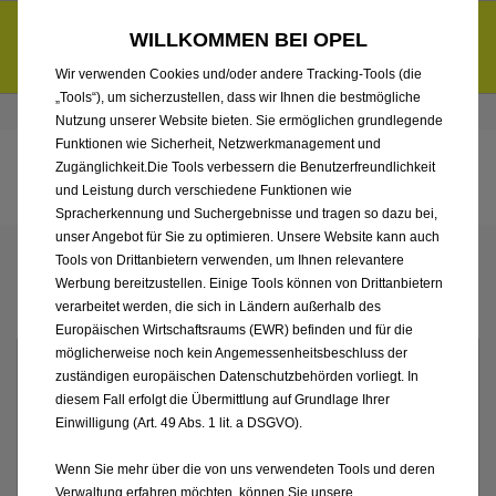
Entdecke unsere Elektroangebote und sichere dir zudem bis zu
WILLKOMMEN BEI OPEL
6.000 € staatliche Förderungsprämie für E-Autos und Plug-in-
d
Hybride.
Mehr erfahren >>
Wir verwenden Cookies und/oder andere Tracking-Tools (die
„Tools“), um sicherzustellen, dass wir Ihnen die bestmögliche
Händlerbereich von Georg Schmidt GmbH
Nutzung unserer Website bieten. Sie ermöglichen grundlegende
Funktionen wie Sicherheit, Netzwerkmanagement und
Zugänglichkeit.Die Tools verbessern die Benutzerfreundlichkeit
und Leistung durch verschiedene Funktionen wie
Spracherkennung und Suchergebnisse und tragen so dazu bei,
unser Angebot für Sie zu optimieren. Unsere Website kann auch
ENTDECKEN SIE JETZT UNSERE
Tools von Drittanbietern verwenden, um Ihnen relevantere
AUSWAHL UND STEIGEN SIE GLEICH
Werbung bereitzustellen. Einige Tools können von Drittanbietern
EIN
verarbeitet werden, die sich in Ländern außerhalb des
Europäischen Wirtschaftsraums (EWR) befinden und für die
möglicherweise noch kein Angemessenheitsbeschluss der
zuständigen europäischen Datenschutzbehörden vorliegt. In
diesem Fall erfolgt die Übermittlung auf Grundlage Ihrer
Einwilligung (Art. 49 Abs. 1 lit. a DSGVO).
Wenn Sie mehr über die von uns verwendeten Tools und deren
Verwaltung erfahren möchten, können Sie unsere