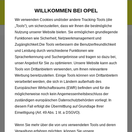
Händlerbereich von Schönauen Autohaus GmbH & Co. KG
Entdecke unsere Elektroangebote und sichere dir zudem bis zu
WILLKOMMEN BEI OPEL
6.000 € staatliche Förderungsprämie für E-Autos und Plug-in-
d
Hybride.
Mehr erfahren >>
Wir verwenden Cookies und/oder andere Tracking-Tools (die
„Tools“), um sicherzustellen, dass wir Ihnen die bestmögliche
Nutzung unserer Website bieten. Sie ermöglichen grundlegende
Funktionen wie Sicherheit, Netzwerkmanagement und
Zugänglichkeit.Die Tools verbessern die Benutzerfreundlichkeit
ANGEBOTE VON
und Leistung durch verschiedene Funktionen wie
Spracherkennung und Suchergebnisse und tragen so dazu bei,
SCHÖNAUEN
unser Angebot für Sie zu optimieren. Unsere Website kann auch
Tools von Drittanbietern verwenden, um Ihnen relevantere
Werbung bereitzustellen. Einige Tools können von Drittanbietern
AUTOHAUS GMBH & CO.
verarbeitet werden, die sich in Ländern außerhalb des
Europäischen Wirtschaftsraums (EWR) befinden und für die
KG
möglicherweise noch kein Angemessenheitsbeschluss der
zuständigen europäischen Datenschutzbehörden vorliegt. In
diesem Fall erfolgt die Übermittlung auf Grundlage Ihrer
Einwilligung (Art. 49 Abs. 1 lit. a DSGVO).
Wenn Sie mehr über die von uns verwendeten Tools und deren
Verwaltung erfahren möchten, können Sie unsere