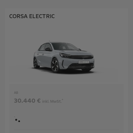
CORSA ELECTRIC
AB
30.440 €
*
inkl. MwSt.