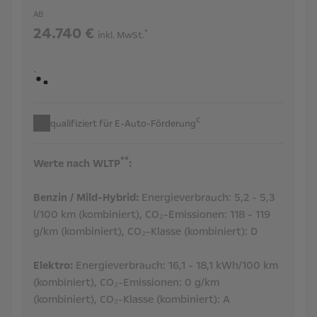
AB
24.740 €
*
inkl. MwSt.
c
qualifiziert für E-Auto-Förderung
**
Werte nach WLTP
:
Benzin / Mild-Hybrid:
Energieverbrauch:
5,2 - 5,3
l/100 km (kombiniert),
CO₂-Emissionen:
118 - 119
g/km (kombiniert),
CO₂-Klasse (kombiniert):
D
Elektro:
Energieverbrauch:
16,1 - 18,1 kWh/100 km
(kombiniert),
CO₂-Emissionen:
0 g/km
(kombiniert),
CO₂-Klasse (kombiniert):
A