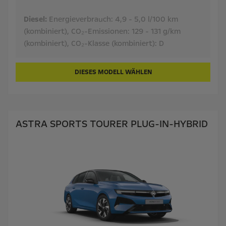
Diesel:
Energieverbrauch:
4,9 - 5,0 l/100 km
(kombiniert),
CO₂-Emissionen:
129 - 131 g/km
(kombiniert),
CO₂-Klasse (kombiniert):
D
DIESES MODELL WÄHLEN
ASTRA SPORTS TOURER PLUG-IN-HYBRID