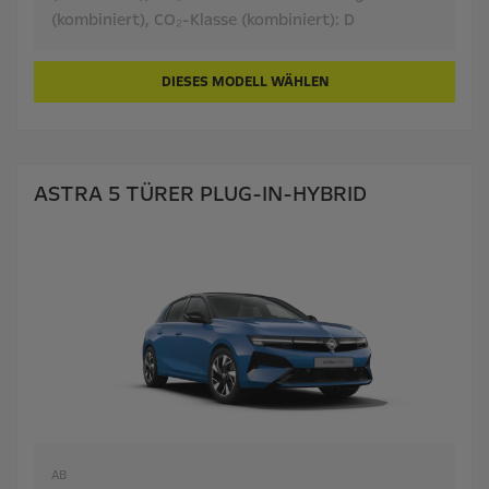
(kombiniert),
CO₂-Klasse (kombiniert):
D
DIESES MODELL WÄHLEN
ASTRA 5 TÜRER PLUG-IN-HYBRID
AB