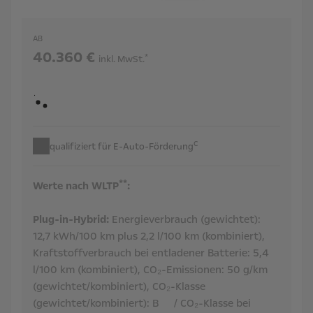
AB
40.360 €
*
inkl. MwSt.
c
qualifiziert für E-Auto-Förderung
**
Werte nach WLTP
:
Plug-in-Hybrid:
Energieverbrauch (gewichtet):
12,7 kWh/100 km plus 2,2 l/100 km (kombiniert),
Kraftstoffverbrauch bei entladener Batterie:
5,4
l/100 km (kombiniert),
CO₂-Emissionen:
50 g/km
(gewichtet/kombiniert),
CO₂-Klasse
(gewichtet/kombiniert):
B
/ CO₂-Klasse bei