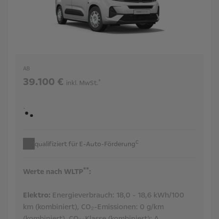
AB
39.100 €
*
inkl. MwSt.
c
qualifiziert für E-Auto-Förderung
**
Werte nach WLTP
:
Elektro:
Energieverbrauch:
18,0 - 18,6 kWh/100
km (kombiniert),
CO₂-Emissionen:
0 g/km
(kombiniert),
CO₂-Klasse (kombiniert):
A