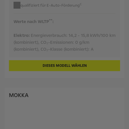
c
qualifiziert für E-Auto-Förderung
**
Werte nach WLTP
:
Elektro:
Energieverbrauch:
14,2 - 15,8 kWh/100 km
(kombiniert),
CO₂-Emissionen:
0 g/km
(kombiniert),
CO₂-Klasse (kombiniert):
A
DIESES MODELL WÄHLEN
MOKKA