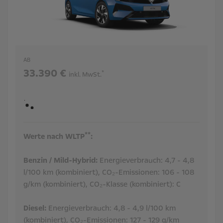
AB
33.390 €
*
inkl. MwSt.
**
Werte nach WLTP
:
Benzin / Mild-Hybrid:
Energieverbrauch:
4,7 - 4,8
l/100 km (kombiniert),
CO₂-Emissionen:
106 - 108
g/km (kombiniert),
CO₂-Klasse (kombiniert):
C
Diesel:
Energieverbrauch:
4,8 - 4,9 l/100 km
(kombiniert),
CO₂-Emissionen:
127 - 129 g/km