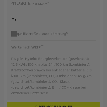
41.730 €
*
inkl. MwSt.
c
qualifiziert für E-Auto-Förderung
**
Werte nach WLTP
:
Plug-in-Hybrid:
Energieverbrauch (gewichtet):
12,6 kWh/100 km plus 2,1 l/100 km (kombiniert),
Kraftstoffverbrauch bei entladener Batterie:
5,3
l/100 km (kombiniert),
CO₂-Emissionen:
49 g/km
(gewichtet/kombiniert),
CO₂-Klasse
(gewichtet/kombiniert):
B
/ CO₂-Klasse bei
entladener Batterie:
D
DIESES MODELL WÄHLEN