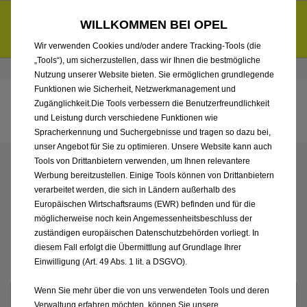
Entdecke unsere Elektroangebote und sichere dir zudem bis zu
WILLKOMMEN BEI OPEL
6.000 € staatliche Förderungsprämie für E-Autos und Plug-in-
d
Hybride.
Mehr erfahren >>
Wir verwenden Cookies und/oder andere Tracking-Tools (die
„Tools“), um sicherzustellen, dass wir Ihnen die bestmögliche
Händlerbereich von Wetterauer GmbH
Nutzung unserer Website bieten. Sie ermöglichen grundlegende
Funktionen wie Sicherheit, Netzwerkmanagement und
Zugänglichkeit.Die Tools verbessern die Benutzerfreundlichkeit
und Leistung durch verschiedene Funktionen wie
Spracherkennung und Suchergebnisse und tragen so dazu bei,
unser Angebot für Sie zu optimieren. Unsere Website kann auch
Tools von Drittanbietern verwenden, um Ihnen relevantere
KONFIGURIEREN SIE
Werbung bereitzustellen. Einige Tools können von Drittanbietern
verarbeitet werden, die sich in Ländern außerhalb des
IHREN OPEL BEI
Europäischen Wirtschaftsraums (EWR) befinden und für die
möglicherweise noch kein Angemessenheitsbeschluss der
WETTERAUER GMBH
zuständigen europäischen Datenschutzbehörden vorliegt. In
diesem Fall erfolgt die Übermittlung auf Grundlage Ihrer
Einwilligung (Art. 49 Abs. 1 lit. a DSGVO).
Wenn Sie mehr über die von uns verwendeten Tools und deren
Antriebsart wählen
Verwaltung erfahren möchten, können Sie unsere