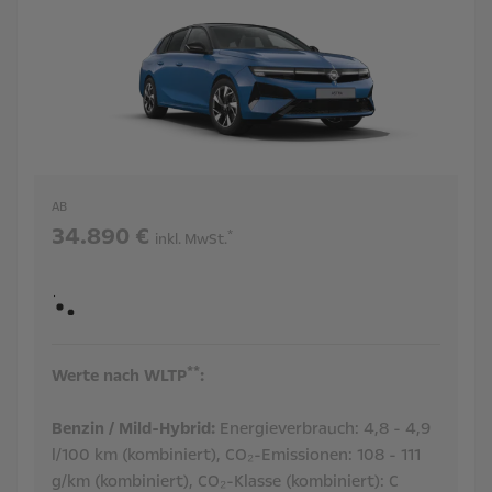
AB
34.890 €
*
inkl. MwSt.
**
Werte nach WLTP
:
Benzin / Mild-Hybrid:
Energieverbrauch:
4,8 - 4,9
l/100 km (kombiniert),
CO₂-Emissionen:
108 - 111
g/km (kombiniert),
CO₂-Klasse (kombiniert):
C