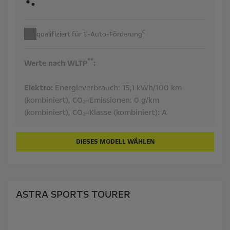
c
qualifiziert für E-Auto-Förderung
**
Werte nach WLTP
:
Elektro:
Energieverbrauch:
15,1 kWh/100 km
(kombiniert),
CO₂-Emissionen:
0 g/km
(kombiniert),
CO₂-Klasse (kombiniert):
A
DIESES MODELL WÄHLEN
ASTRA SPORTS TOURER