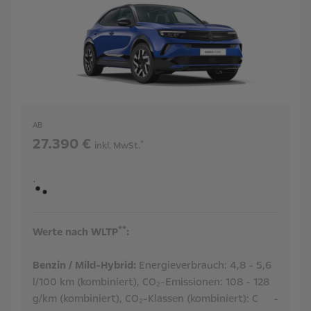
AB
27.390 €
*
inkl. MwSt.
**
Werte nach WLTP
:
Benzin / Mild-Hybrid:
Energieverbrauch:
4,8 - 5,6
l/100 km (kombiniert),
CO₂-Emissionen:
108 - 128
g/km (kombiniert),
CO₂-Klassen (kombiniert):
C
-