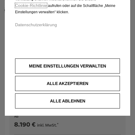
Cookie‑Richtlinie
aufrufen oder auf die Schaltfläche „Meine
Nur förderfähige Modelle anzeigen
Einstellungen verwalten“ klicken.
Datenschutzerklärung
ROCKS
MEINE EINSTELLUNGEN VERWALTEN
ALLE AKZEPTIEREN
ALLE ABLEHNEN
AB
8.190 €
*
inkl. MwSt.