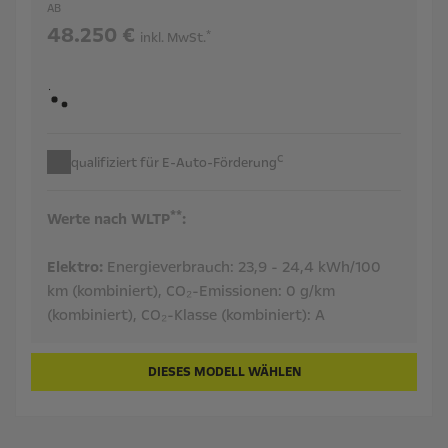
AB
48.250 €
*
inkl. MwSt.
c
qualifiziert für E-Auto-Förderung
**
Werte nach WLTP
:
Elektro:
Energieverbrauch:
23,9 - 24,4 kWh/100
km (kombiniert),
CO₂-Emissionen:
0 g/km
(kombiniert),
CO₂-Klasse (kombiniert):
A
DIESES MODELL WÄHLEN