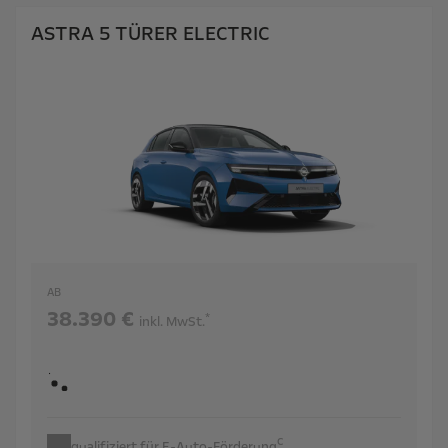
ASTRA 5 TÜRER ELECTRIC
AB
38.390 €
*
inkl. MwSt.
c
qualifiziert für E-Auto-Förderung