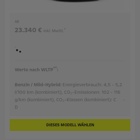
AB
23.340 €
*
inkl. MwSt.
**
Werte nach WLTP
:
Benzin / Mild-Hybrid:
Energieverbrauch:
4,5 - 5,2
l/100 km (kombiniert),
CO₂-Emissionen:
102 - 116
g/km (kombiniert),
CO₂-Klassen (kombiniert):
C
-
D
DIESES MODELL WÄHLEN