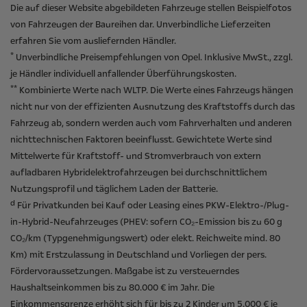
Die auf dieser Website abgebildeten Fahrzeuge stellen Beispielfotos
von Fahrzeugen der Baureihen dar. Unverbindliche Lieferzeiten
erfahren Sie vom ausliefernden Händler.
*
Unverbindliche Preisempfehlungen von Opel. Inklusive MwSt., zzgl.
je Händler individuell anfallender Überführungskosten.
**
Kombinierte Werte nach WLTP. Die Werte eines Fahrzeugs hängen
nicht nur von der effizienten Ausnutzung des Kraftstoffs durch das
Fahrzeug ab, sondern werden auch vom Fahrverhalten und anderen
nichttechnischen Faktoren beeinflusst. Gewichtete Werte sind
Mittelwerte für Kraftstoff- und Stromverbrauch von extern
aufladbaren Hybridelektrofahrzeugen bei durchschnittlichem
Nutzungsprofil und täglichem Laden der Batterie.
d
Für Privatkunden bei Kauf oder Leasing eines PKW-Elektro-/Plug-
in-Hybrid-Neufahrzeuges (PHEV: sofern CO₂-Emission bis zu 60 g
CO₂/km (Typgenehmigungswert) oder elekt. Reichweite mind. 80
Km) mit Erstzulassung in Deutschland und Vorliegen der pers.
Fördervoraussetzungen. Maßgabe ist zu versteuerndes
Haushaltseinkommen bis zu 80.000 € im Jahr. Die
Einkommensgrenze erhöht sich für bis zu 2 Kinder um 5.000 € je