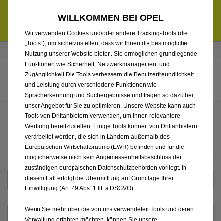
Entdecke unsere Elektroangebote und sichere dir zudem bis zu
WILLKOMMEN BEI OPEL
6.000 € staatliche Förderungsprämie für E-Autos und Plug-in-
d
Hybride.
Mehr erfahren >>
Wir verwenden Cookies und/oder andere Tracking-Tools (die
„Tools“), um sicherzustellen, dass wir Ihnen die bestmögliche
Händlerbereich von Wildmoser GmbH & Co. KG
Nutzung unserer Website bieten. Sie ermöglichen grundlegende
Funktionen wie Sicherheit, Netzwerkmanagement und
Zugänglichkeit.Die Tools verbessern die Benutzerfreundlichkeit
und Leistung durch verschiedene Funktionen wie
Spracherkennung und Suchergebnisse und tragen so dazu bei,
unser Angebot für Sie zu optimieren. Unsere Website kann auch
Tools von Drittanbietern verwenden, um Ihnen relevantere
IHRE KONTAKT­DATEN
Werbung bereitzustellen. Einige Tools können von Drittanbietern
verarbeitet werden, die sich in Ländern außerhalb des
Europäischen Wirtschaftsraums (EWR) befinden und für die
* Pflichtfeld(er)
möglicherweise noch kein Angemessenheitsbeschluss der
zuständigen europäischen Datenschutzbehörden vorliegt. In
Anrede wählen*
diesem Fall erfolgt die Übermittlung auf Grundlage Ihrer
Einwilligung (Art. 49 Abs. 1 lit. a DSGVO).
Wenn Sie mehr über die von uns verwendeten Tools und deren
Verwaltung erfahren möchten, können Sie unsere