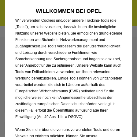
Händlerbereich von Zumbült Auto Arena GmbH
Entdecke unsere Elektroangebote und sichere dir zudem bis zu
WILLKOMMEN BEI OPEL
6.000 € staatliche Förderungsprämie für E-Autos und Plug-in-
d
Hybride.
Mehr erfahren >>
Wir verwenden Cookies und/oder andere Tracking-Tools (die
„Tools“), um sicherzustellen, dass wir Ihnen die bestmögliche
Nutzung unserer Website bieten. Sie ermöglichen grundlegende
Funktionen wie Sicherheit, Netzwerkmanagement und
Zugänglichkeit.Die Tools verbessern die Benutzerfreundlichkeit
IHRE KONTAKT­DATEN
und Leistung durch verschiedene Funktionen wie
Spracherkennung und Suchergebnisse und tragen so dazu bei,
unser Angebot für Sie zu optimieren. Unsere Website kann auch
* Pflichtfeld(er)
Tools von Drittanbietern verwenden, um Ihnen relevantere
Werbung bereitzustellen. Einige Tools können von Drittanbietern
verarbeitet werden, die sich in Ländern außerhalb des
Europäischen Wirtschaftsraums (EWR) befinden und für die
möglicherweise noch kein Angemessenheitsbeschluss der
zuständigen europäischen Datenschutzbehörden vorliegt. In
diesem Fall erfolgt die Übermittlung auf Grundlage Ihrer
Einwilligung (Art. 49 Abs. 1 lit. a DSGVO).
Wenn Sie mehr über die von uns verwendeten Tools und deren
Verwaltung erfahren möchten, können Sie unsere